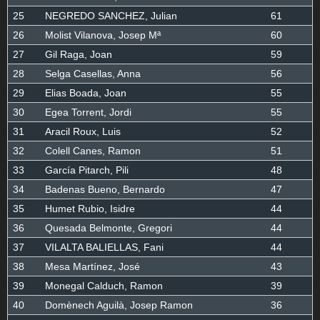
25
NEGREDO SANCHEZ, Julian
61
26
Molist Vilanova, Josep Mª
60
27
Gil Raga, Joan
59
28
Selga Casellas, Anna
56
29
Elias Boada, Joan
55
30
Egea Torrent, Jordi
55
31
Aracil Roux, Luis
52
32
Colell Canes, Ramon
51
33
García Pitarch, Pili
48
34
Badenas Bueno, Bernardo
47
35
Humet Rubio, Isidre
44
36
Quesada Belmonte, Gregori
44
37
VILALTA BALIELLAS, Fani
44
38
Mesa Martínez, José
43
39
Monegal Calduch, Ramon
39
40
Domènech Aguilà, Josep Ramon
36