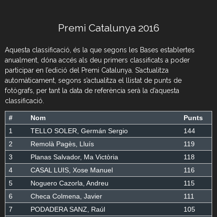
Premi Catalunya 2016
Aquesta classificació, és la que segons les Bases establertes
anualment, dóna accés als deu primers classificats a poder
participar en l’edició del Premi Catalunya. S’actualitza
automàticament, segons s’actualitza el llistat de punts de
fotògrafs, per tant la data de referència serà la d’aquesta
classificació.
#
Nom
Punts
1
TELLO SOLER, Germán Sergio
144
2
Remolà Pagès, Lluís
119
3
Planas Salvador, Ma Victòria
118
4
CASAL LUIS, Xose Manuel
116
5
Noguero Cazorla, Andreu
115
6
Checa Colmena, Javier
111
7
PODADERA SANZ, Raúl
105