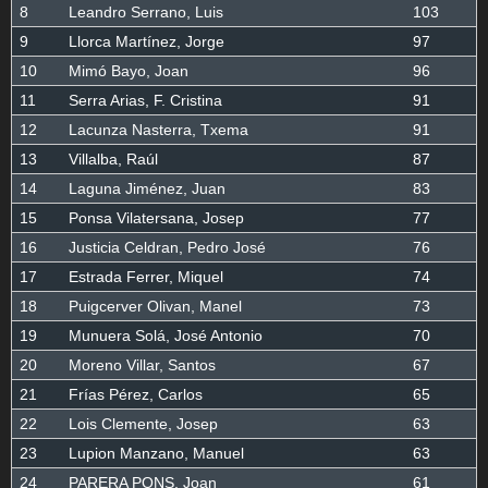
8
Leandro Serrano, Luis
103
9
Llorca Martínez, Jorge
97
10
Mimó Bayo, Joan
96
11
Serra Arias, F. Cristina
91
12
Lacunza Nasterra, Txema
91
13
Villalba, Raúl
87
14
Laguna Jiménez, Juan
83
15
Ponsa Vilatersana, Josep
77
16
Justicia Celdran, Pedro José
76
17
Estrada Ferrer, Miquel
74
18
Puigcerver Olivan, Manel
73
19
Munuera Solá, José Antonio
70
20
Moreno Villar, Santos
67
21
Frías Pérez, Carlos
65
22
Lois Clemente, Josep
63
23
Lupion Manzano, Manuel
63
24
PARERA PONS, Joan
61