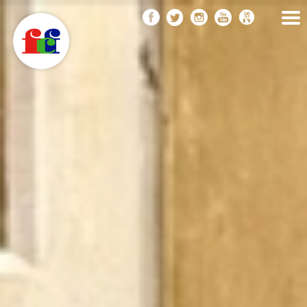
F
Vés
FEDERACIÓ CATALANA
DE FOTOGRAFIA
al
C
contingut
F