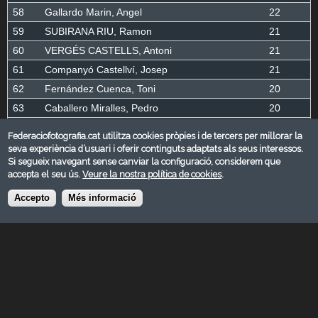
58
Gallardo Marin, Angel
22
59
SUBIRANA RIU, Ramon
21
60
VERGÉS CASTELLS, Antoni
21
61
Companyó Castellví, Josep
21
62
Fernández Cuenca, Toni
20
63
Caballero Miralles, Pedro
20
64
Guijarro Carril, Tino
19
Federaciofotografia.cat utilitza cookies pròpies i de tercers per millorar la
65
PORRES VIÑES, Albert
18
seva experiència d’usuari i oferir continguts adaptats als seus interessos.
Si segueix navegant sense canviar la configuració, considerem que
66
Almendros Picazo, Francisco
17
accepta el seu ús.
Veure la nostra política de cookies
.
67
Porcel Porcel, Ma Dolors
17
Accepto
Més informació
68
Ribera Costa, Pere
16
69
Garrote Talamino, Gabino
16
70
Niñá Freixenet, Rosalina
16
71
Fontanet Valls, José María
16
72
Oriol Riera, Cosme
16
73
Bonallach Aguado, Jaume
15