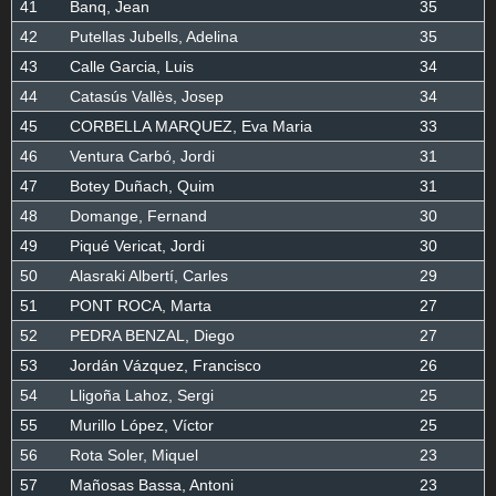
41
Banq, Jean
35
42
Putellas Jubells, Adelina
35
43
Calle Garcia, Luis
34
44
Catasús Vallès, Josep
34
45
CORBELLA MARQUEZ, Eva Maria
33
46
Ventura Carbó, Jordi
31
47
Botey Duñach, Quim
31
48
Domange, Fernand
30
49
Piqué Vericat, Jordi
30
50
Alasraki Albertí, Carles
29
51
PONT ROCA, Marta
27
52
PEDRA BENZAL, Diego
27
53
Jordán Vázquez, Francisco
26
54
Lligoña Lahoz, Sergi
25
55
Murillo López, Víctor
25
56
Rota Soler, Miquel
23
57
Mañosas Bassa, Antoni
23