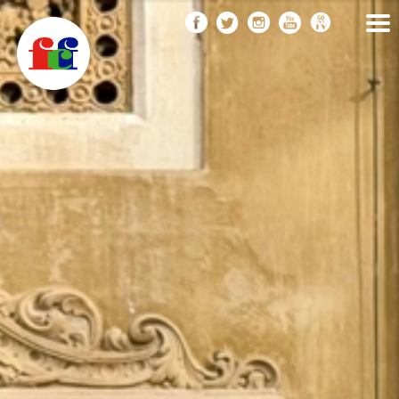
F
Vés
FEDERACIÓ CATALANA
DE FOTOGRAFIA
al
C
contingut
F