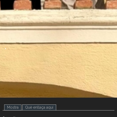
.
.
Mostra
(pestanya activa)
Què enllaça aquí