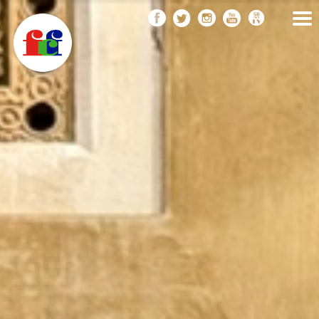
F
Vés
FEDERACIÓ CATALANA
DE FOTOGRAFIA
al
C
contingut
F