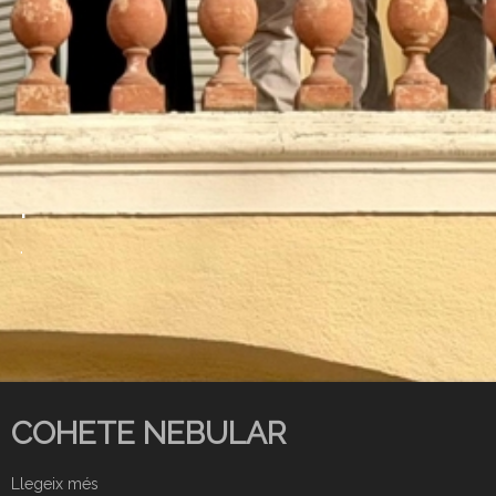
.
.
COHETE NEBULAR
Llegeix més
s