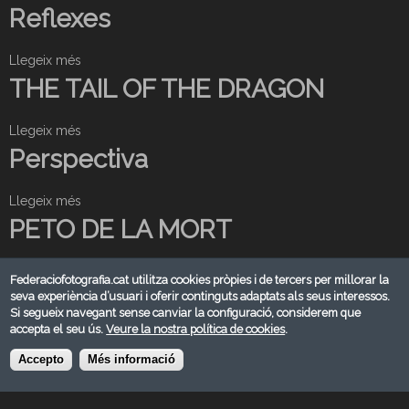
o
Reflexes
b
r
Llegeix més
s
e
o
THE TAIL OF THE DRAGON
C
b
O
r
H
Llegeix més
s
e
E
o
Perspectiva
R
T
b
e
E
r
f
Llegeix més
N
s
e
l
E
o
PETO DE LA MORT
T
e
B
b
H
x
U
r
E
Llegeix més
e
s
L
e
Federaciofotografia.cat utilitza cookies pròpies i de tercers per millorar la
T
s
o
Façana_amb_finestres
seva experiència d’usuari i oferir continguts adaptats als seus interessos.
A
P
A
b
Si segueix navegant sense canviar la configuració, considerem que
R
e
I
r
accepta el seu ús.
Veure la nostra política de cookies
.
r
Llegeix més
L
s
e
s
O
o
Accepto
Més informació
Escalera al cielo.
P
p
F
b
E
e
T
r
T