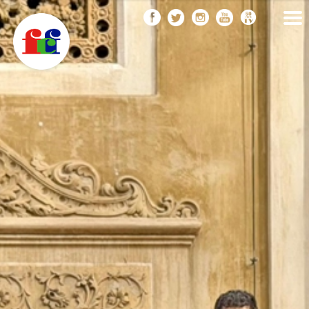
F
Vés
FEDERACIÓ CATALANA
DE FOTOGRAFIA
al
C
contingut
F