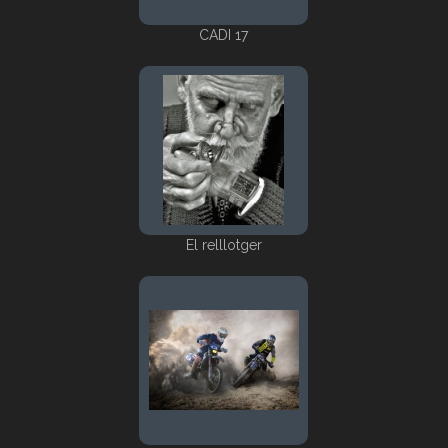
CADI 17
El relllotger