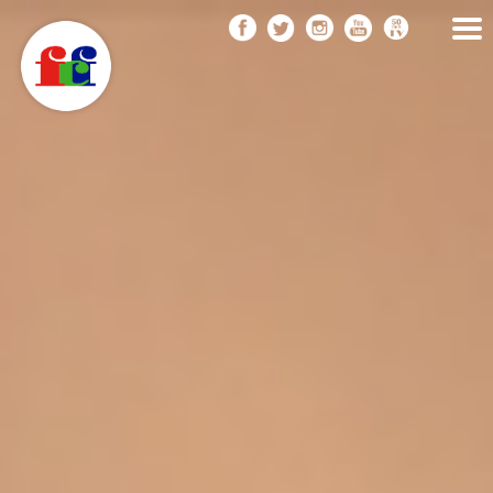
F
Vés
FEDERACIÓ CATALANA
DE FOTOGRAFIA
al
C
contingut
F