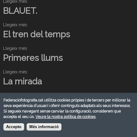
Llegeix més
s
o
BLAUET.
b
r
Llegeix més
s
e
o
El tren del temps
M
b
a
r
c
Llegeix més
s
e
a
o
Primeres llums
B
o
b
L
n
r
A
Llegeix més
s
e
U
o
La mirada
E
E
b
l
T
r
t
Llegeix més
.
s
e
r
Federaciofotografia.cat utilitza cookies pròpies i de tercers per millorar la
o
Entre núvols
P
seva experiència d’usuari i oferir continguts adaptats als seus interessos.
e
b
r
Si segueix navegant sense canviar la configuració, considerem que
n
r
i
accepta el seu ús.
Veure la nostra política de cookies
.
Llegeix més
d
s
e
m
e
o
Equilibri
Accepto
Més informació
L
e
l
b
a
r