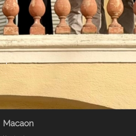
.
.
Macaon