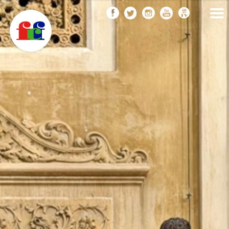
F
Vés
FEDERACIÓ CATALANA
DE FOTOGRAFIA
al
C
contingut
F