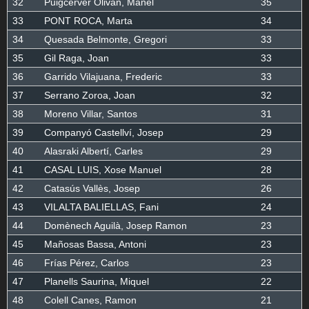
32
Puigcerver Olivan, Manel
35
33
PONT ROCA, Marta
34
34
Quesada Belmonte, Gregori
33
35
Gil Raga, Joan
33
36
Garrido Vilajuana, Frederic
33
37
Serrano Zoroa, Joan
32
38
Moreno Villar, Santos
31
39
Companyó Castellví, Josep
29
40
Alasraki Albertí, Carles
29
41
CASAL LUIS, Xose Manuel
28
42
Catasús Vallès, Josep
26
43
VILALTA BALIELLAS, Fani
24
44
Domènech Aguilà, Josep Ramon
23
45
Mañosas Bassa, Antoni
23
46
Frías Pérez, Carlos
23
47
Planells Saurina, Miquel
22
48
Colell Canes, Ramon
21