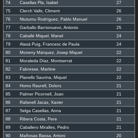
74
Casellas Pla, Isabel
27
75
Clerch Valls, Climent
26
76
Ntutumu Rodríguez, Pablo Manuel
26
77
Garballo Barrionuevo, Antonio
25
78
Caballé Miquel, Manel
24
79
Alasà Puig, Francesc de Paula
24
80
Moneny Márquez, Josep Miquel
22
81
Moraleda Díaz, Montserrat
22
82
Fabresse, Martine
22
83
Planells Saurina, Miquel
22
84
Homs Raurell, Dolors
21
85
Palmer Picornell, Joan
21
86
Rafanell Jacas, Xavier
21
87
Selga Casellas, Anna
21
88
Ribera Costa, Pere
21
89
Caballero Miralles, Pedro
21
90
Mañosas Bassa, Antoni
20