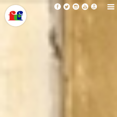
F
Vés
FEDERACIÓ CATALANA
DE FOTOGRAFIA
al
C
contingut
F