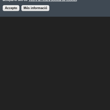
124
Aulló Alarcón, Miquel
11
Accepto
Més informació
125
Solares Obaya, Antonio
11
126
Valenzuela Curtichs, Andreu
11
127
Roca Zanuy, Jordi
11
128
Aguilera Suárez, Ma Esther
11
129
SUBIRANA RIU, Ramon
11
130
Fernández Rubiales, Salvador
11
131
Perez Martin, Josep Maria
11
132
Ahijado Arenas, Potenciano
10
133
de la Hoz Roch, Gràcia
10
134
Pons Bassas, Miquel
10
135
Rios Robles, José Antonio
10
136
Xoy Soler, Josep
10
137
Fontanet Valls, José María
10
138
Cabello Castillo, José
10
139
Companyó Castellví, Josep
10
140
Sole Oliach, Juan Maria
10