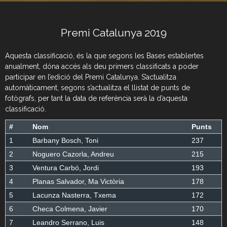
Premi Catalunya 2019
Aquesta classificació, és la que segons les Bases establertes
anualment, dóna accés als deu primers classificats a poder
participar en l’edició del Premi Catalunya. S’actualitza
automàticament, segons s’actualitza el llistat de punts de
fotògrafs, per tant la data de referència serà la d’aquesta
classificació.
#
Nom
Punts
1
Barbany Bosch, Toni
237
2
Noguero Cazorla, Andreu
215
3
Ventura Carbó, Jordi
193
4
Planas Salvador, Ma Victòria
178
5
Lacunza Nasterra, Txema
172
6
Checa Colmena, Javier
170
7
Leandro Serrano, Luis
148