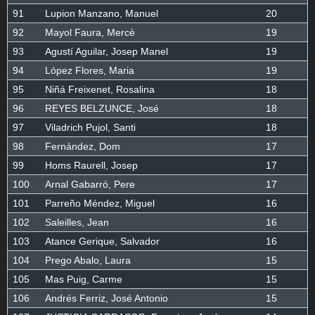
91
Lupion Manzano, Manuel
20
92
Mayol Faura, Mercè
19
93
Agustí Aguilar, Josep Manel
19
94
López Flores, Maria
19
95
Niñá Freixenet, Rosalina
18
96
REYES BELZUNCE, José
18
97
Viladrich Pujol, Santi
18
98
Fernández, Dom
17
99
Homs Raurell, Josep
17
100
Arnal Gabarró, Pere
17
101
Parreño Méndez, Miguel
16
102
Saleilles, Jean
16
103
Atance Gerique, Salvador
16
104
Prego Abalo, Laura
15
105
Mas Puig, Carme
15
106
Andrés Ferriz, José Antonio
15