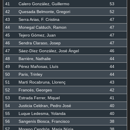
41
Calero González, Guillermo
53
42
Quesada Belmonte, Gregori
52
43
Serra Arias, F. Cristina
47
44
Monegal Calduch, Ramon
47
45
Tejero Gómez, Juan
47
46
Sendra Claraso, Josep
47
47
Sáez-Díez González, José Ángel
46
48
Barrière, Nathalie
44
49
Pérez Mañosas, Lluís
44
50
Paris, Trinley
44
51
Martí Rocabruna, Llorenç
43
52
Francés, Georges
42
53
Estrada Ferrer, Miquel
41
54
Justicia Celdran, Pedro José
40
55
Luque Ledesma, Yolanda
40
56
Sangenís Biosca, Francisco
38
57
Moreno Cendròs, Maria Núria
38