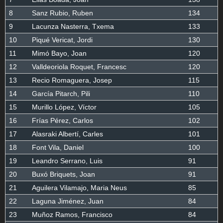
8
Sanz Rubio, Ruben
134
9
Lacunza Nasterra, Txema
133
10
Piqué Vericat, Jordi
130
11
Mimó Bayo, Joan
120
12
Valldeoriola Roquet, Francesc
120
13
Recio Romaguera, Josep
115
14
García Pitarch, Pili
110
15
Murillo López, Víctor
105
16
Frías Pérez, Carlos
102
17
Alasraki Albertí, Carles
101
18
Font Vila, Daniel
100
19
Leandro Serrano, Luis
91
20
Buxó Briquets, Joan
91
21
Aguilera Vilamajo, Maria Neus
85
22
Laguna Jiménez, Juan
84
23
Muñoz Ramos, Francisco
84