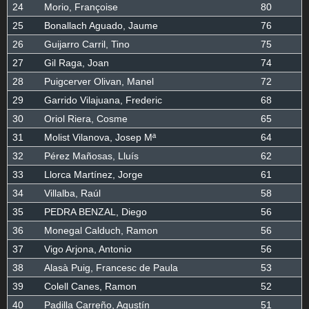
24
Morio, Françoise
80
25
Bonallach Aguado, Jaume
76
26
Guijarro Carril, Tino
75
27
Gil Raga, Joan
74
28
Puigcerver Olivan, Manel
72
29
Garrido Vilajuana, Frederic
68
30
Oriol Riera, Cosme
65
31
Molist Vilanova, Josep Mª
64
32
Pérez Mañosas, Lluís
62
33
Llorca Martínez, Jorge
61
34
Villalba, Raúl
58
35
PEDRA BENZAL, Diego
56
36
Monegal Calduch, Ramon
56
37
Vigo Arjona, Antonio
56
38
Alasà Puig, Francesc de Paula
53
39
Colell Canes, Ramon
52
40
Padilla Carreño, Agustín
51