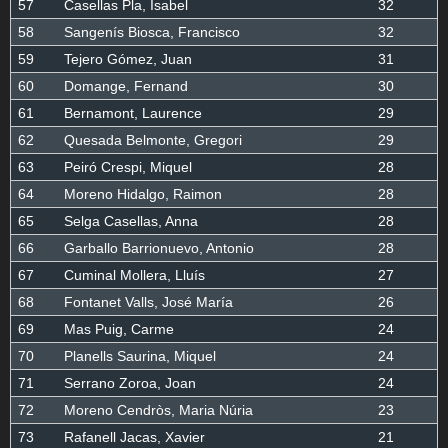
57
Casellas Pla, Isabel
32
58
Sangenís Biosca, Francisco
32
59
Tejero Gómez, Juan
31
60
Domange, Fernand
30
61
Bernamont, Laurence
29
62
Quesada Belmonte, Gregori
29
63
Peiró Crespi, Miquel
28
64
Moreno Hidalgo, Raimon
28
65
Selga Casellas, Anna
28
66
Garballo Barrionuevo, Antonio
28
67
Cuminal Mollera, Lluís
27
68
Fontanet Valls, José María
26
69
Mas Puig, Carme
24
70
Planells Saurina, Miquel
24
71
Serrano Zoroa, Joan
24
72
Moreno Cendròs, Maria Núria
23
73
Rafanell Jacas, Xavier
21