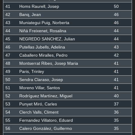
41
Homs Raurell, Josep
50
42
Banq, Jean
46
43
Muniategui Puig, Norberta
46
44
Niñá Freixenet, Rosalina
44
45
NEGREDO SANCHEZ, Julian
44
46
Putellas Jubells, Adelina
43
47
Caballero Miralles, Pedro
42
48
Montserrat Ribes, Josep Maria
41
49
Paris, Trinley
41
50
Sendra Claraso, Josep
41
51
Moreno Villar, Santos
41
52
Rodríguez Martínez, Miguel
40
53
Punyet Miró, Carles
37
54
Clerch Valls, Climent
36
55
Fernandez Villatoro, Eduard
35
56
Calero González, Guillermo
35