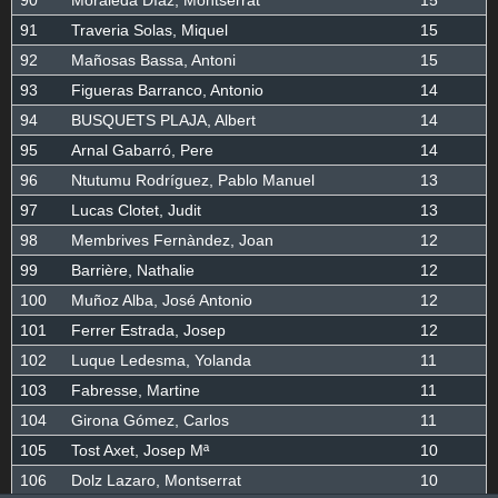
91
Traveria Solas, Miquel
15
92
Mañosas Bassa, Antoni
15
93
Figueras Barranco, Antonio
14
94
BUSQUETS PLAJA, Albert
14
95
Arnal Gabarró, Pere
14
96
Ntutumu Rodríguez, Pablo Manuel
13
97
Lucas Clotet, Judit
13
98
Membrives Fernàndez, Joan
12
99
Barrière, Nathalie
12
100
Muñoz Alba, José Antonio
12
101
Ferrer Estrada, Josep
12
102
Luque Ledesma, Yolanda
11
103
Fabresse, Martine
11
104
Girona Gómez, Carlos
11
105
Tost Axet, Josep Mª
10
106
Dolz Lazaro, Montserrat
10