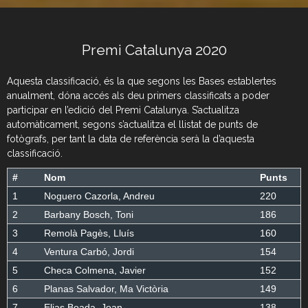
Premi Catalunya 2020
Aquesta classificació, és la que segons les Bases establertes
anualment, dóna accés als deu primers classificats a poder
participar en l’edició del Premi Catalunya. S’actualitza
automàticament, segons s’actualitza el llistat de punts de
fotògrafs, per tant la data de referència serà la d’aquesta
classificació.
#
Nom
Punts
1
Noguero Cazorla, Andreu
220
2
Barbany Bosch, Toni
186
3
Remolà Pagès, Lluís
160
4
Ventura Carbó, Jordi
154
5
Checa Colmena, Javier
152
6
Planas Salvador, Ma Victòria
149
7
Elias Boada, Joan
138