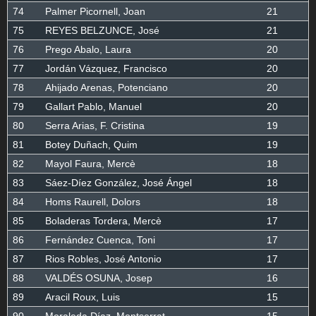
74
Palmer Picornell, Joan
21
75
REYES BELZUNCE, José
21
76
Prego Abalo, Laura
20
77
Jordán Vázquez, Francisco
20
78
Ahijado Arenas, Potenciano
20
79
Gallart Pablo, Manuel
20
80
Serra Arias, F. Cristina
19
81
Botey Duñach, Quim
19
82
Mayol Faura, Mercè
18
83
Sáez-Díez González, José Ángel
18
84
Homs Raurell, Dolors
18
85
Boladeras Tordera, Mercè
17
86
Fernández Cuenca, Toni
17
87
Rios Robles, José Antonio
17
88
VALDÉS OSUNA, Josep
16
89
Aracil Roux, Luis
15
90
Moraleda Díaz, Montserrat
15