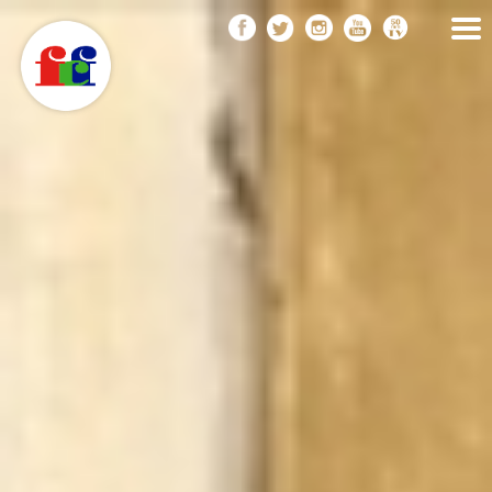
F
Vés
FEDERACIÓ CATALANA
DE FOTOGRAFIA
al
C
contingut
F