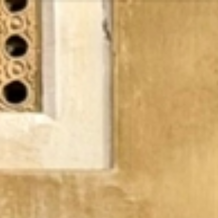
Vés
al
contingut