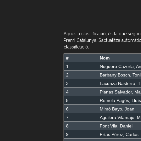
Aquesta classificació, és la que segon
Premi Catalunya. S’actualitza automàtic
classificació.
#
Nom
1
Noguero Cazorla, A
2
Barbany Bosch, Toni
3
Lacunza Nasterra, 
4
Planas Salvador, Ma 
5
Remolà Pagès, Lluís
6
Mimó Bayo, Joan
7
Aguilera Vilamajo, 
8
Font Vila, Daniel
9
Frías Pérez, Carlos