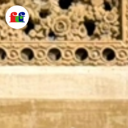
F
C
F