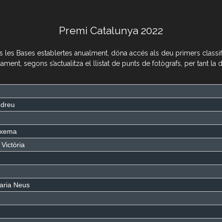
Premi Catalunya 2022
s les Bases establertes anualment, dóna accés als deu primers classifi
ament, segons s’actualitza el llistat de punts de fotògrafs, per tant la 
ndreu
Txema
Victòria
Maria Neus