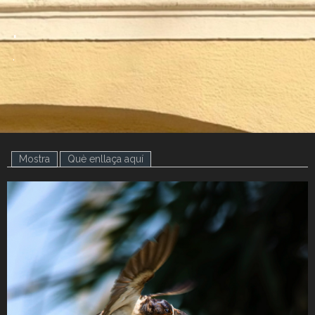
.
.
Mostra
(pestanya activa)
Què enllaça aquí