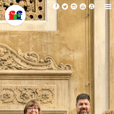
F
Vés
FEDERACIÓ CATALANA
DE FOTOGRAFIA
al
C
contingut
F