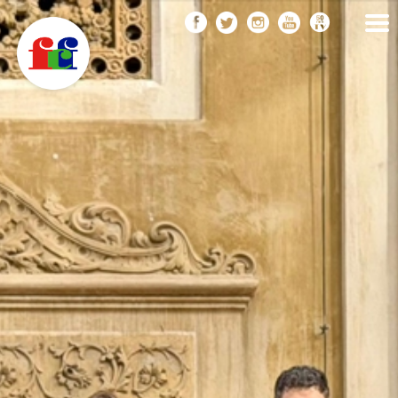
F
Vés
FEDERACIÓ CATALANA
DE FOTOGRAFIA
al
C
contingut
F