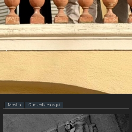
.
.
Mostra
(pestanya activa)
Què enllaça aquí