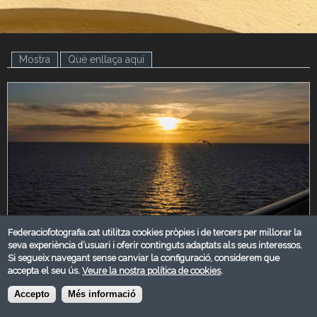
Mostra
(pestanya activa)
Què enllaça aquí
Federaciofotografia.cat utilitza cookies pròpies i de tercers per millorar la
seva experiència d’usuari i oferir continguts adaptats als seus interessos.
Si segueix navegant sense canviar la configuració, considerem que
JUNY 2025
accepta el seu ús.
Veure la nostra política de cookies
.
Categoria:
Accepto
Més informació