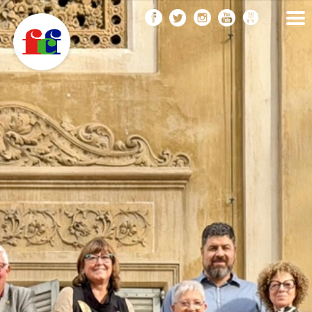
F
Vés
FEDERACIÓ CATALANA
DE FOTOGRAFIA
al
C
contingut
F