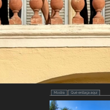
.
.
Mostra
(pestanya activa)
Què enllaça aquí