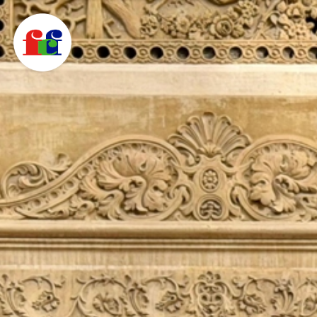
F
C
F