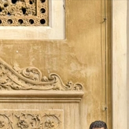
Vés
al
contingut