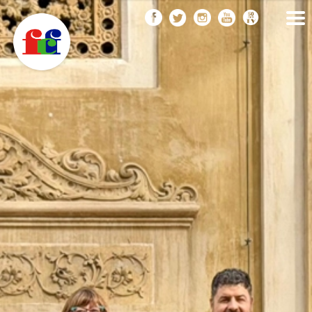
F
Vés
FEDERACIÓ CATALANA
DE FOTOGRAFIA
al
C
contingut
F