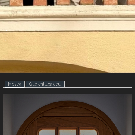
.
.
Mostra
(pestanya activa)
Què enllaça aquí