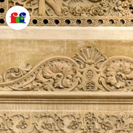
F
C
F