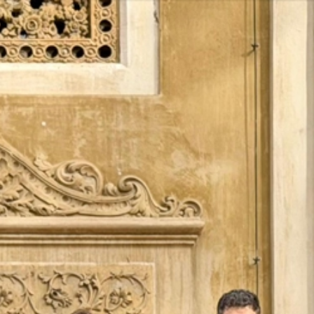
Vés
al
contingut