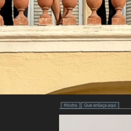
.
.
Mostra
(pestanya activa)
Què enllaça aquí