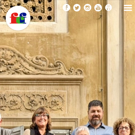
F
Vés
FEDERACIÓ CATALANA
DE FOTOGRAFIA
al
C
contingut
F