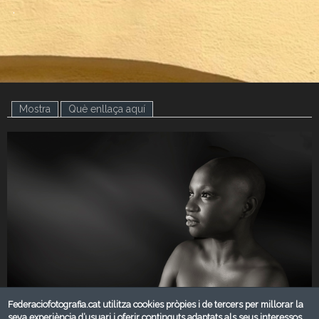
.
Mostra
(pestanya activa)
Què enllaça aquí
Federaciofotografia.cat utilitza cookies pròpies i de tercers per millorar la
seva experiència d’usuari i oferir continguts adaptats als seus interessos.