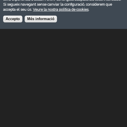
Si segueix navegant sense canviar la configuració, considerem que
accepta el seu ús.
Veure la nostra política de cookies
.
Accepto
Més informació
JUNY 2025
© FEDERACIÓ CATALANA DE FOTOGRAFIA 2026