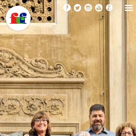
F
Vés
FEDERACIÓ CATALANA
DE FOTOGRAFIA
al
C
contingut
F