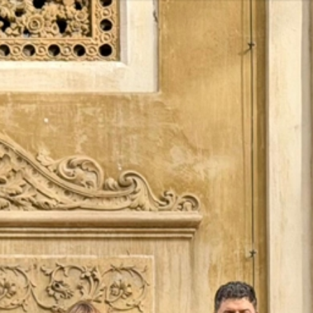
Vés
al
contingut