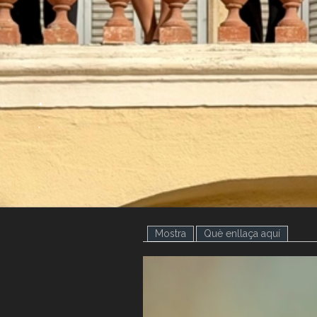
.
.
Mostra
(pestanya activa)
Què enllaça aquí