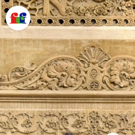
F
C
F