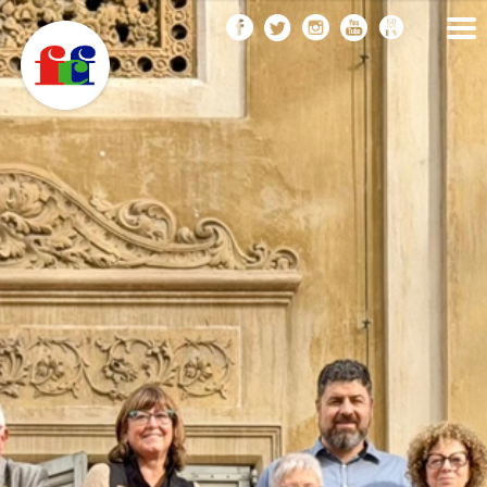
F
Vés
FEDERACIÓ CATALANA
DE FOTOGRAFIA
al
C
contingut
F