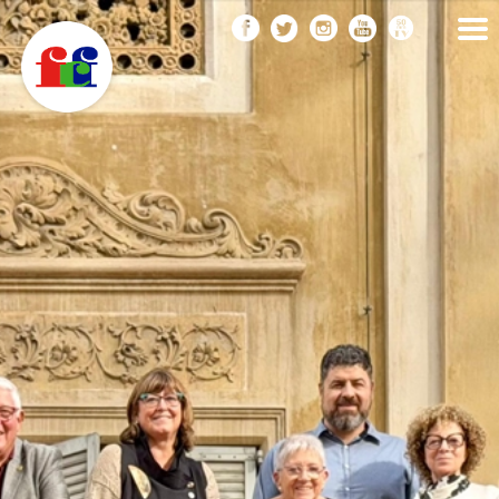
F
Vés
FEDERACIÓ CATALANA
DE FOTOGRAFIA
al
C
contingut
F