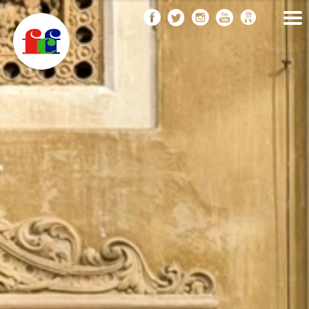
F
Vés
FEDERACIÓ CATALANA
DE FOTOGRAFIA
al
C
contingut
F