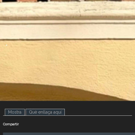
.
.
Mostra
(pestanya activa)
Què enllaça aquí
Compartir