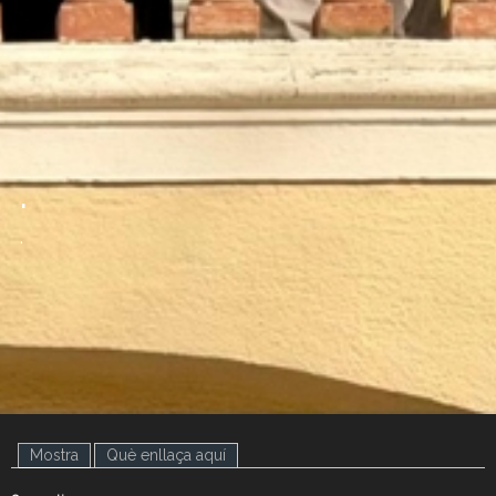
.
.
Mostra
(pestanya activa)
Què enllaça aquí