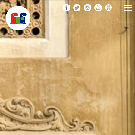
F
Vés
FEDERACIÓ CATALANA
DE FOTOGRAFIA
al
C
contingut
F