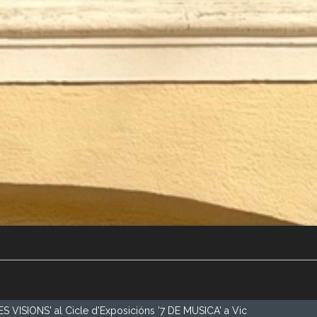
 VISIONS' al Cicle d'Exposicións '7 DE MUSICA' a Vic