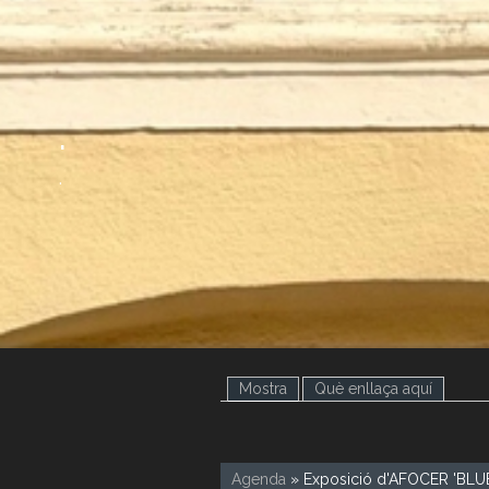
.
.
Mostra
(pestanya activa)
Què enllaça aquí
Agenda
» Exposició d'AFOCER 'BLUES