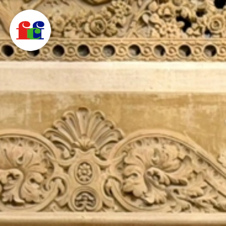
F
C
F