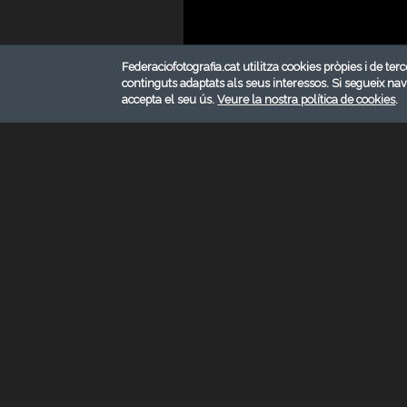
Federaciofotografia.cat utilitza cookies pròpies i de terc
continguts adaptats als seus interessos. Si segueix na
accepta el seu ús.
Veure la nostra política de cookies
.