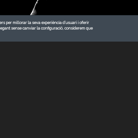
ers per millorar la seva experiència d’usuari i oferir
vegant sense canviar la configuració, considerem que