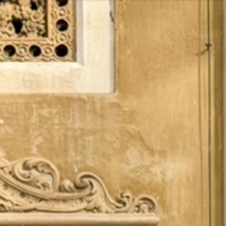
Vés
al
contingut