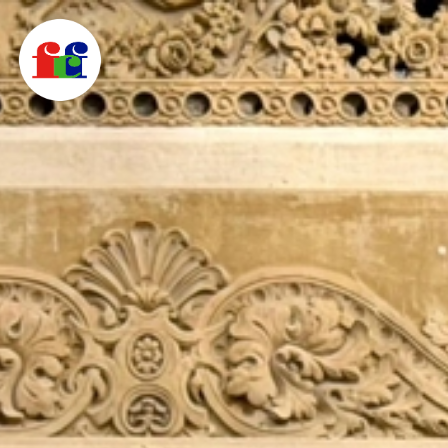
F
C
F