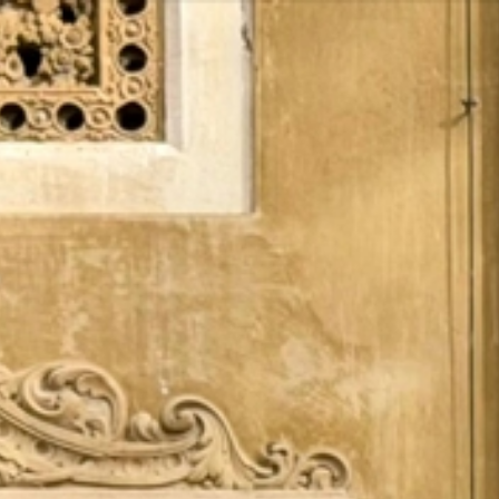
Vés
al
contingut