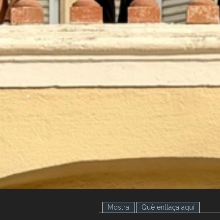
.
.
Mostra
(pestanya activa)
Què enllaça aquí