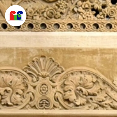
F
C
F