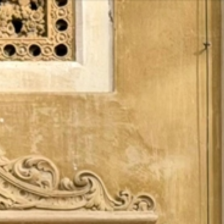
Vés
al
contingut