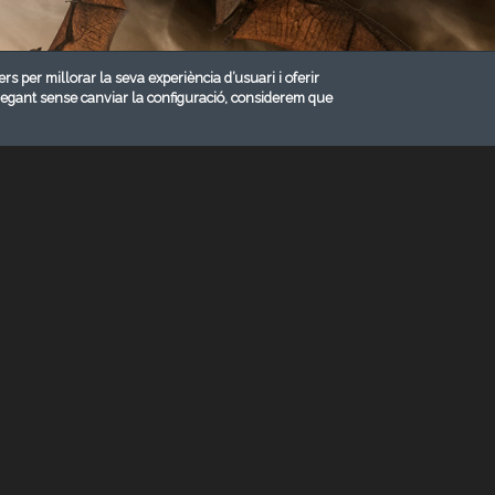
ers per millorar la seva experiència d’usuari i oferir
vegant sense canviar la configuració, considerem que