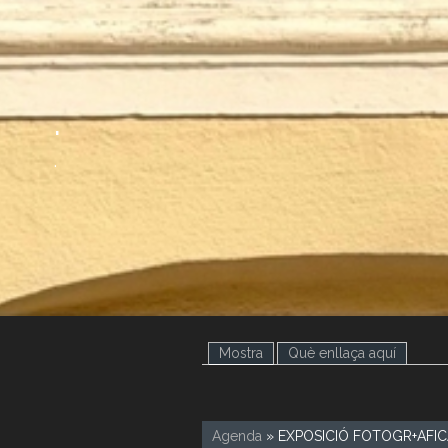
.
.
Mostra
(pestanya activa)
Què enllaça aquí
Agenda
» EXPOSICIÓ FOTOGR+AFI