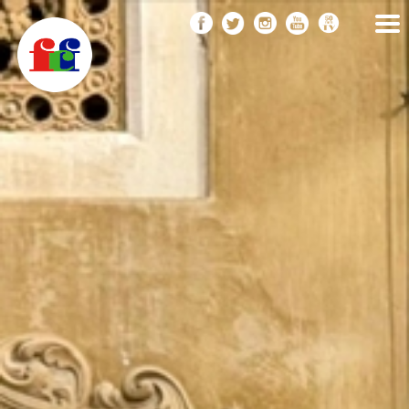
F
Vés
FEDERACIÓ CATALANA
DE FOTOGRAFIA
al
C
contingut
F