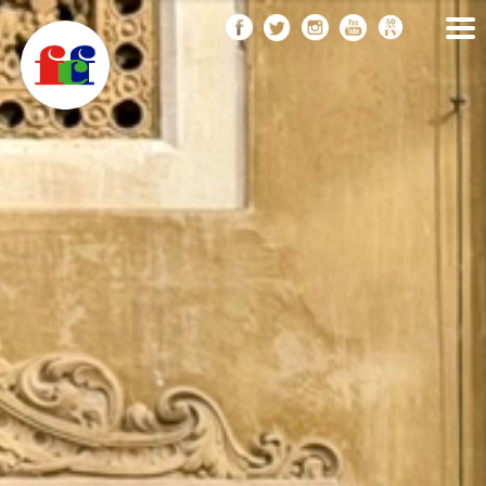
F
Vés
FEDERACIÓ CATALANA
DE FOTOGRAFIA
al
C
contingut
F