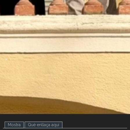
.
.
Mostra
(pestanya activa)
Què enllaça aquí