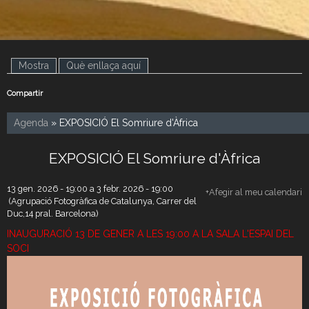
Mostra
(pestanya activa)
Què enllaça aquí
Compartir
Agenda
» EXPOSICIÓ El Somriure d'Àfrica
EXPOSICIÓ El Somriure d'Àfrica
13 gen. 2026 - 19:00
a
3 febr. 2026 - 19:00
+Afegir al meu calendari
(Agrupació Fotogràfica de Catalunya, Carrer del
Duc,14 pral. Barcelona)
INAUGURACIÓ 13 DE GENER A LES 19:00 A LA SALA L'ESPAI DEL
SOCI