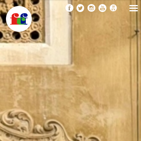
F
Vés
FEDERACIÓ CATALANA
DE FOTOGRAFIA
al
C
contingut
F