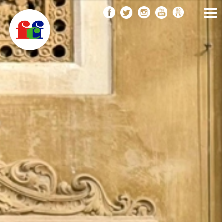
F
Vés
FEDERACIÓ CATALANA
DE FOTOGRAFIA
al
C
contingut
F