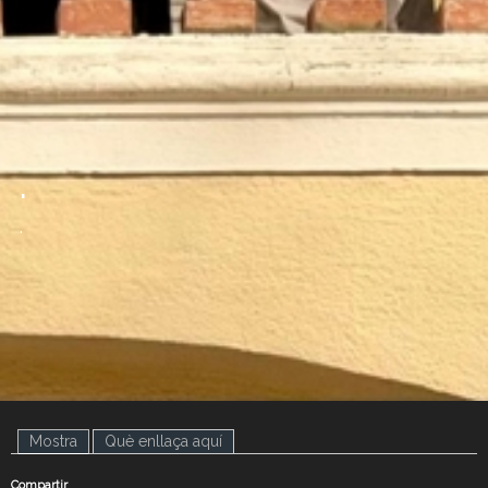
.
.
Mostra
(pestanya activa)
Què enllaça aquí
Compartir