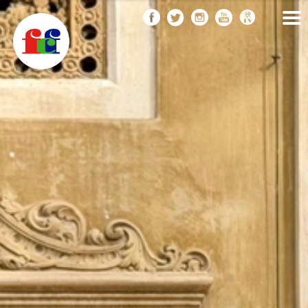
F
Vés
FEDERACIÓ CATALANA
DE FOTOGRAFIA
al
C
contingut
F