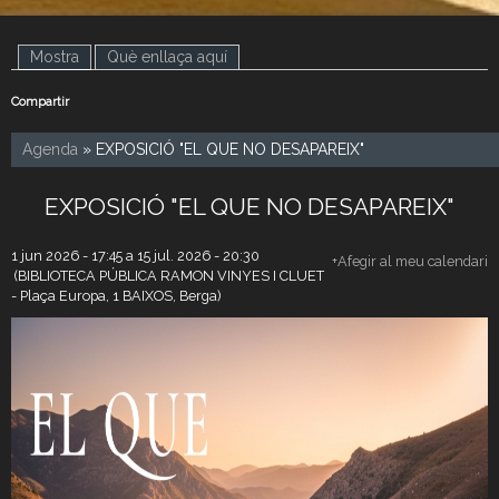
Mostra
(pestanya activa)
Què enllaça aquí
Compartir
Agenda
» EXPOSICIÓ "EL QUE NO DESAPAREIX"
EXPOSICIÓ "EL QUE NO DESAPAREIX"
1 jun 2026 - 17:45
a
15 jul. 2026 - 20:30
+Afegir al meu calendari
(BIBLIOTECA PÚBLICA RAMON VINYES I CLUET
- Plaça Europa, 1 BAIXOS, Berga)