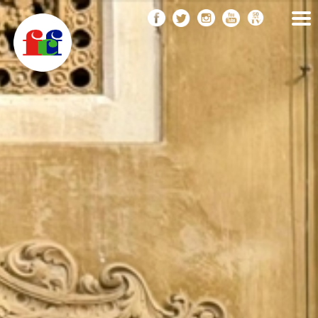
F
Vés
FEDERACIÓ CATALANA
DE FOTOGRAFIA
al
C
contingut
F