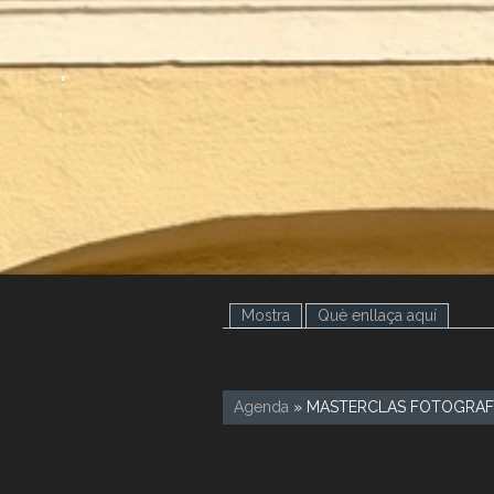
.
.
Mostra
(pestanya activa)
Què enllaça aquí
Agenda
» MASTERCLAS FOTOGRAFI