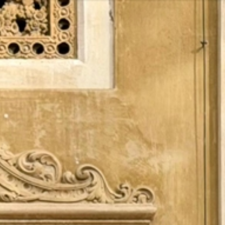
Vés
al
contingut