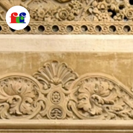
F
C
F