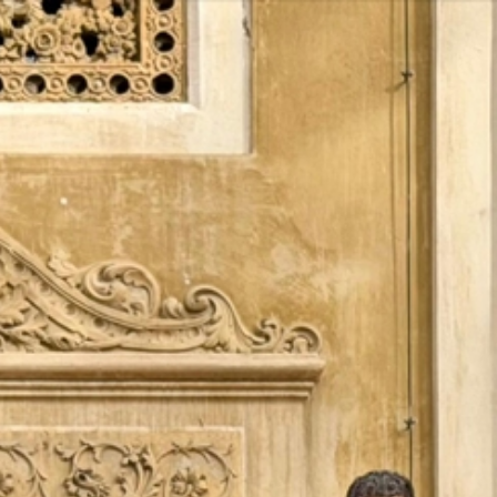
Vés
al
contingut