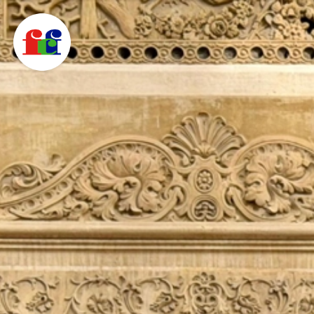
F
C
F