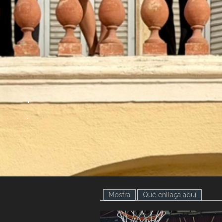
.
.
Mostra
(pestanya activa)
Què enllaça aquí