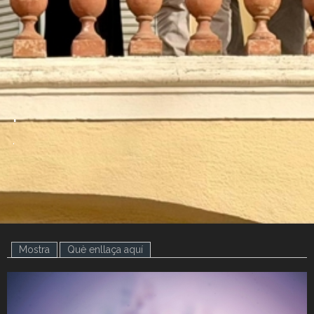
.
.
Mostra
(pestanya activa)
Què enllaça aquí