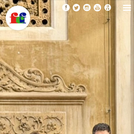
F
Vés
FEDERACIÓ CATALANA
DE FOTOGRAFIA
al
C
contingut
F