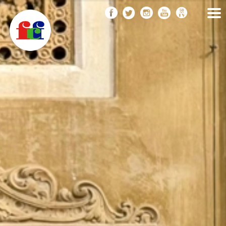
F
Vés
FEDERACIÓ CATALANA
DE FOTOGRAFIA
al
C
contingut
F