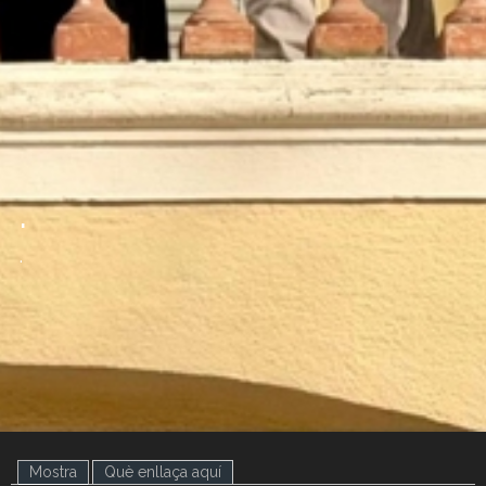
.
.
Mostra
(pestanya activa)
Què enllaça aquí