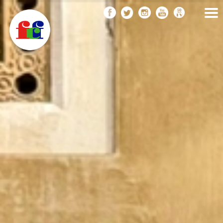
F
Vés
FEDERACIÓ CATALANA
DE FOTOGRAFIA
al
C
contingut
F