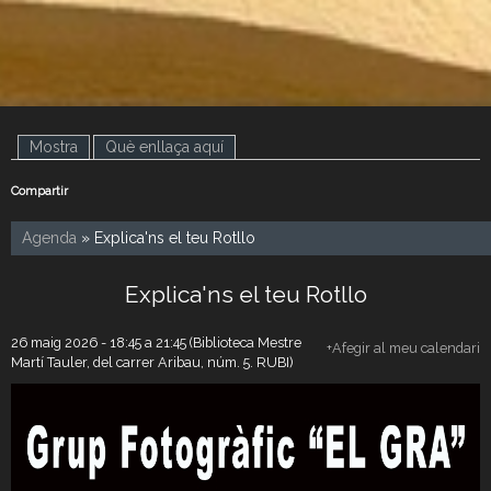
Mostra
(pestanya activa)
Què enllaça aquí
Compartir
Agenda
» Explica'ns el teu Rotllo
Explica'ns el teu Rotllo
26 maig 2026 -
18:45
a
21:45
(Biblioteca Mestre
+Afegir al meu calendari
Martí Tauler, del carrer Aribau, núm. 5. RUBI)