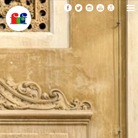
F
Vés
FEDERACIÓ CATALANA
DE FOTOGRAFIA
al
C
contingut
F