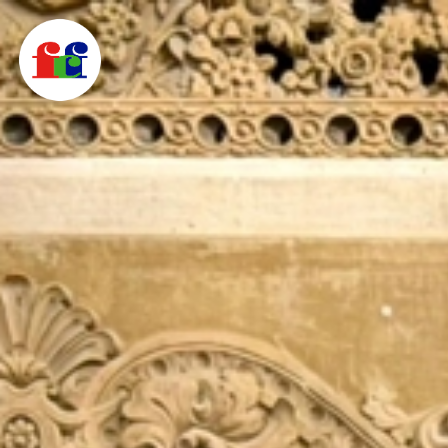
F
C
F