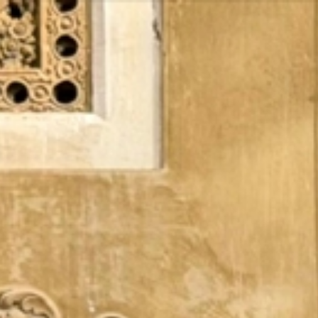
Vés
al
contingut