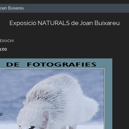
oan Buixareu
Exposició NATURALS de Joan Buixareu
REIXACH)
9:00