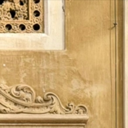
Vés
al
contingut