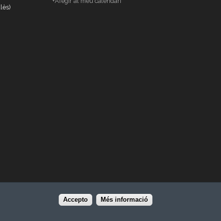
+Afegir al meu calendari
lès)
Accepto
Més informació