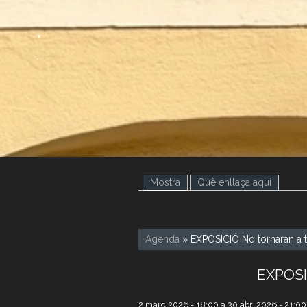
.
.
Mostra
(pestanya activa)
Què enllaça aquí
Agenda
» EXPOSICIÓ No tornaran a te
EXPOSIC
2 març 2026 - 18:00
a
30 abr. 2026 - 21:00