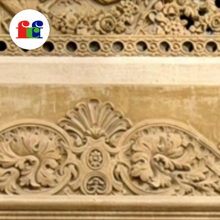
F
C
F