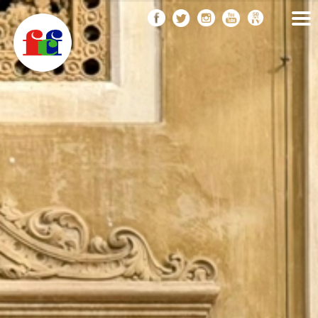
F
Vés
FEDERACIÓ CATALANA
DE FOTOGRAFIA
al
C
contingut
F