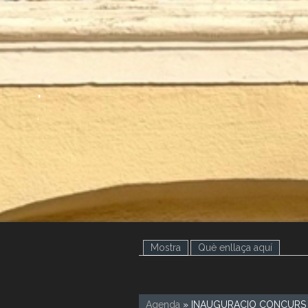
.
.
Mostra
(pestanya activa)
Què enllaça aquí
Agenda
» INAUGURACIO CONCURS 