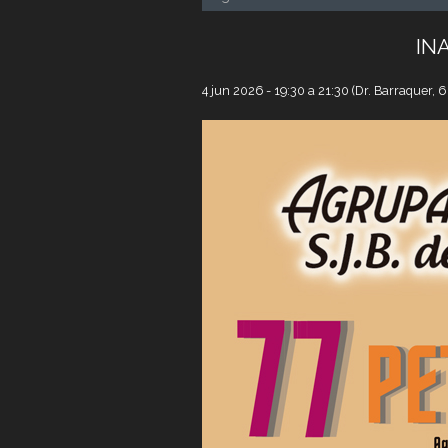
IN
4 jun 2026 -
19:30
a
21:30
(Dr. Barraquer, 6