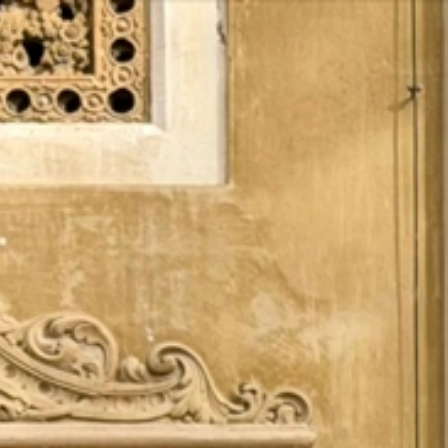
Vés
al
contingut