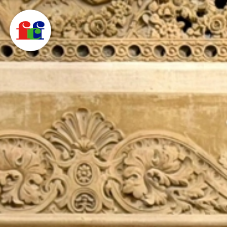
F
C
F