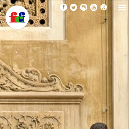
F
Vés
FEDERACIÓ CATALANA
DE FOTOGRAFIA
al
C
contingut
F