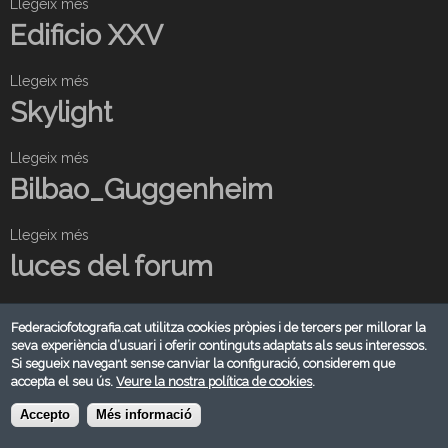
Llegeix més
s
o
Edificio XXV
b
r
Llegeix més
s
e
o
Skylight
P
b
O
r
R
Llegeix més
s
e
T
o
Bilbao_Guggenheim
E
O
b
d
L
r
i
Llegeix més
I
s
e
f
N
o
luces del forum
S
i
E
b
k
c
S
r
y
Llegeix més
i
s
e
l
Federaciofotografia.cat utilitza cookies pròpies i de tercers per millorar la
o
o
Archipont
B
seva experiència d’usuari i oferir continguts adaptats als seus interessos.
i
X
b
i
Si segueix navegant sense canviar la configuració, considerem que
g
X
r
l
accepta el seu ús.
Veure la nostra política de cookies
.
Llegeix més
h
s
V
e
b
t
o
Barana
Accepto
Més informació
l
a
b
u
o