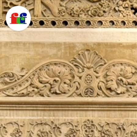
F
C
F