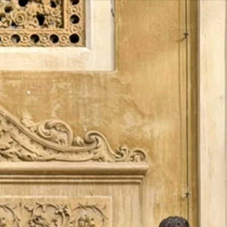
Vés
al
contingut