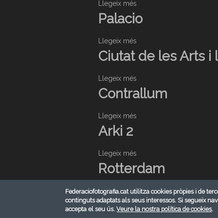
Llegeix més
s
o
Palacio
b
r
Llegeix més
s
e
o
Ciutat de les Arts i 
S
b
a
r
r
Llegeix més
s
e
l
o
Contrallum
P
a
b
a
t
r
l
Llegeix més
s
e
a
o
Arki 2
C
c
b
i
i
r
u
Llegeix més
o
s
e
t
o
Rotterdam
C
a
b
o
t
r
n
Llegeix més
d
s
Federaciofotografia.cat utilitza cookies pròpies i de terc
e
t
continguts adaptats als seus interessos. Si segueix na
e
o
FÀBRICA
A
r
accepta el seu ús.
Veure la nostra política de cookies
.
l
b
r