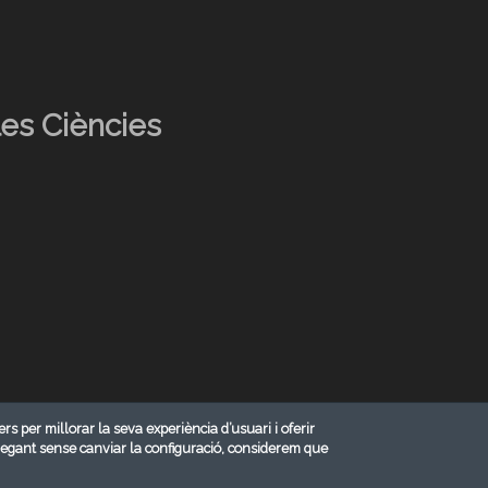
les Ciències
ers per millorar la seva experiència d’usuari i oferir
vegant sense canviar la configuració, considerem que