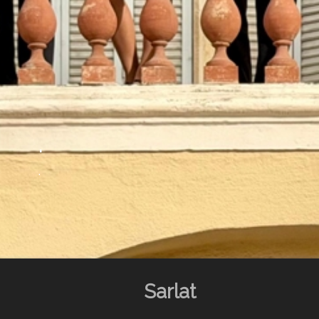
.
.
Sarlat