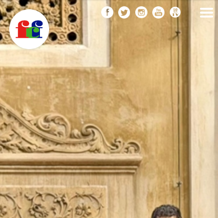
F
Vés
FEDERACIÓ CATALANA
DE FOTOGRAFIA
al
C
contingut
F