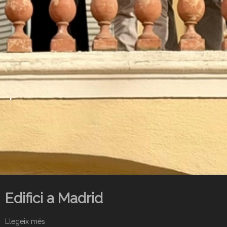
.
.
Edifici a Madrid
Llegeix més
s