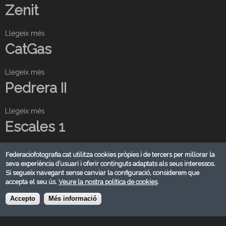
o
Zenit
b
r
Llegeix més
s
e
o
CatGas
E
b
d
r
i
Llegeix més
s
e
f
o
Pedrera II
Z
i
b
e
c
r
n
Llegeix més
i
s
e
i
a
o
Escales 1
C
t
M
b
a
a
r
t
Llegeix més
s
d
e
Federaciofotografia.cat utilitza cookies pròpies i de tercers per millorar la
G
o
Una Ermita a la Bretanya
seva experiència d’usuari i oferir continguts adaptats als seus interessos.
r
P
a
b
Si segueix navegant sense canviar la configuració, considerem que
i
e
s
r
accepta el seu ús.
Veure la nostra política de cookies
.
d
d
Llegeix més
s
e
r
o
Accepto
Més informació
Ones, columnes i torre
E
e
b
s
r
r
c