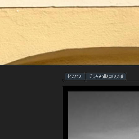
.
.
Mostra
(pestanya activa)
Què enllaça aquí