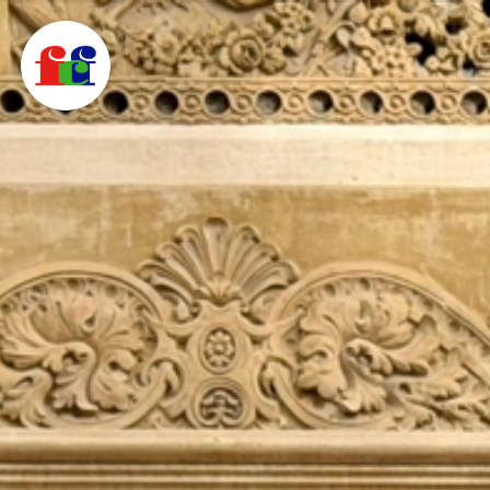
F
C
F