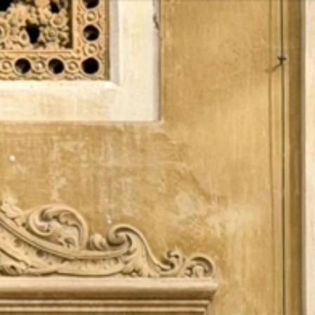
Vés
al
contingut