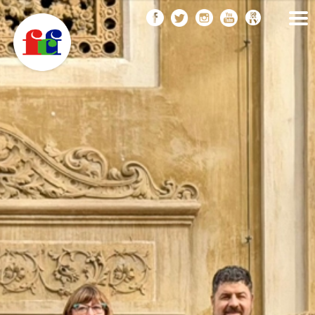
F
Vés
FEDERACIÓ CATALANA
DE FOTOGRAFIA
al
C
contingut
F