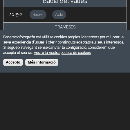
Badia del Vallès
2015-21
Bases
Acta
TRAMESES
Federaciofotografia.cat utilitza cookies pròpies i de tercers per millorar la
CLUB FOTOGRÀFIC BADIA DEL VALLÈS
seva experiència d’usuari i oferir continguts adaptats als seus interessos.
Badia del Vallès
Si segueix navegant sense canviar la configuració, considerem que
Barcelona
accepta el seu ús.
Veure la nostra política de cookies
.
concursos@clubfotobadia.com
Accepto
Més informació
http://www.clubfotobadia.com
[field_comentaris_administraci_]
Admissió
10/05/2015
Veredicte
16/05/2015 - 00:00
Entrega de premis
16/05/2015
Exposició
Al web www.clubfotobadia.com