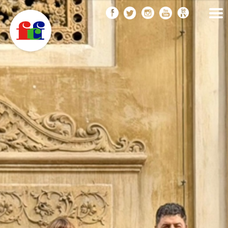
F
Vés
FEDERACIÓ CATALANA
DE FOTOGRAFIA
al
C
contingut
F