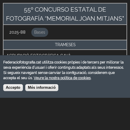
55º CONCURSO ESTATAL DE
FOTOGRAFÍA “MEMORIAL JOAN MITJANS"
2025-88
Bases
TRAMESES
AGRUPACIÓ FOTOGRÀFICA GAVÀ
Gavà
Federaciofotografia.cat utilitza cookies pròpies i de tercers per millorar la
seva experiència d’usuari i oferir continguts adaptats als seus interessos.
Barcelona
Si segueix navegant sense canviar la configuració, considerem que
accepta el seu ús.
Veure la nostra política de cookies
.
agfoga@gmail.com
http://www.agfoga.com
Accepto
Més informació
[field_comentaris_administraci_]
Admissió
08/12/2025
Veredicte
14/12/2025 - 13:00
Entrega de premis
29/12/2025