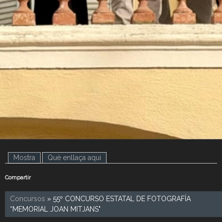
.
.
Mostra
(pestanya activa)
Què enllaça aquí
Compartir
Concursos
» 55º CONCURSO ESTATAL DE FOTOGRAFÍA
“MEMORIAL JOAN MITJANS"