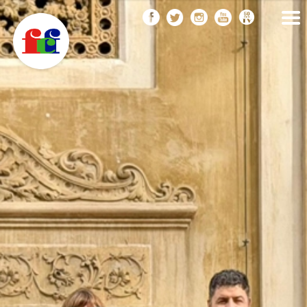
F
Vés
FEDERACIÓ CATALANA
DE FOTOGRAFIA
al
C
contingut
F