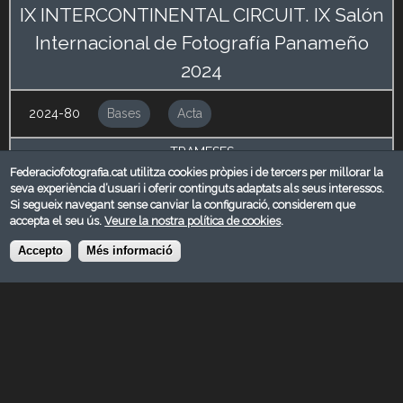
IX INTERCONTINENTAL CIRCUIT. IX Salón
Internacional de Fotografía Panameño
2024
2024-80
Bases
Acta
TRAMESES
Federaciofotografia.cat utilitza cookies pròpies i de tercers per millorar la
FotoArtReus, Associació Fotogràfica Fotosport
seva experiència d’usuari i oferir continguts adaptats als seus interessos.
REUS
Si segueix navegant sense canviar la configuració, considerem que
accepta el seu ús.
Veure la nostra política de cookies
.
Tarragona
Accepto
Més informació
info@intercontinentalcircuit.com
https://www.intercontienentalcircuit.com
[field_comentaris_administraci_]
Admissió
29/09/2024
Veredicte
06/10/2024 - 00:00
Entrega de premis
15/11/2024