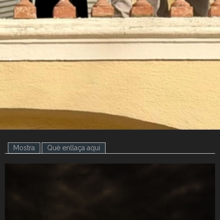
.
.
Mostra
(pestanya activa)
Què enllaça aquí