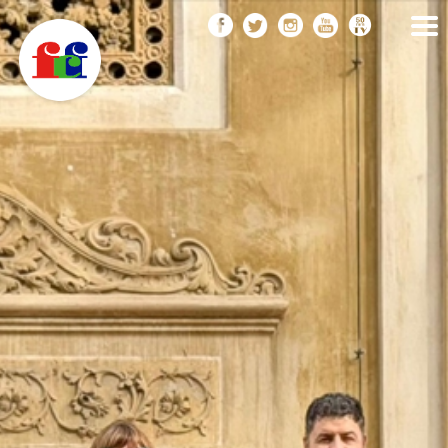
F
Vés
FEDERACIÓ CATALANA
DE FOTOGRAFIA
al
C
contingut
F